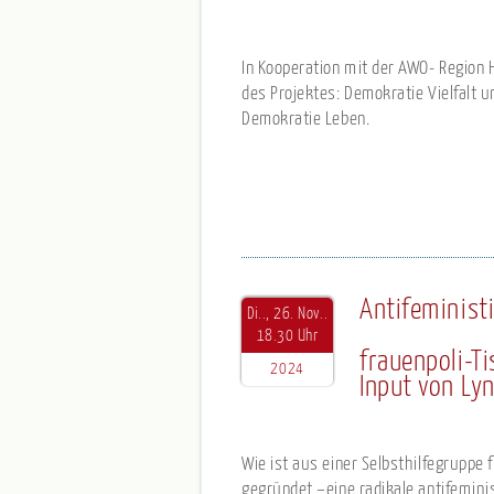
In Kooperation mit der AWO- Regio
des Projektes: Demokratie Vielfalt
Demokratie Leben.
Antifeministi
Di.., 26. Nov..
18.30 Uhr
frauenpoli-T
2024
Input von Ly
Wie ist aus einer Selbsthilfegruppe
gegründet –eine radikale antifemini