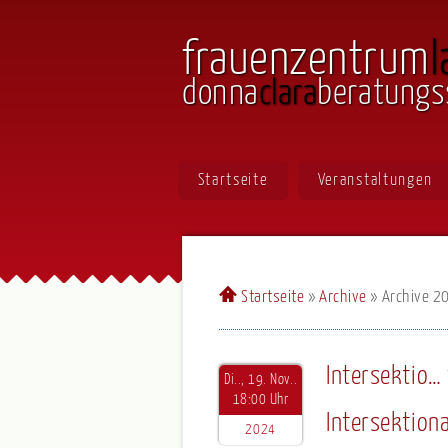
frauenzentrum
l
donna
clara
beratungs
Startseite
Veranstaltungen
Startseite
»
Archive
» Archive 2
Intersektio…
Di.., 19. Nov..
18:00 Uhr
Intersektiona
2024