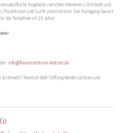
auenspezifische Angebote zwischen Hannovers Oststadt und
us Prostitution und Sucht unterstützen. Der Rundgang dauert
für die Teilnahme ist 18 Jahre.
nnover
 oder
info@frauenzentrum-laatzen.de
en & Umwelt / Heinrich-Böll-Stiftung Niedersachsen und
 Co