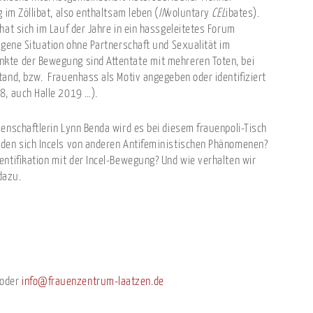
 im Zöllibat, also enthaltsam leben (
IN
voluntary
CEL
ibates).
hat sich im Lauf der Jahre in ein hassgeleitetes Forum
igene Situation ohne Partnerschaft und Sexualität im
kte der Bewegung sind Attentate mit mehreren Toten, bei
tand, bzw. Frauenhass als Motiv angegeben oder identifiziert
8, auch Halle 2019 …).
senschaftlerin Lynn Benda wird es bei diesem frauenpoli-Tisch
iden sich Incels von anderen Antifeministischen Phänomenen?
entifikation mit der Incel-Bewegung? Und wie verhalten wir
dazu.
 oder
info@frauenzentrum-laatzen.de