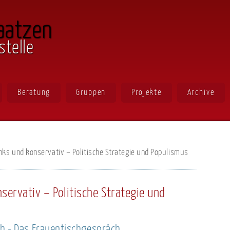
aatzen
stelle
Beratung
Gruppen
Projekte
Archive
inks und konservativ – Politische Strategie und Populismus
servativ – Politische Strategie und
ch - Das Frauentischgespräch