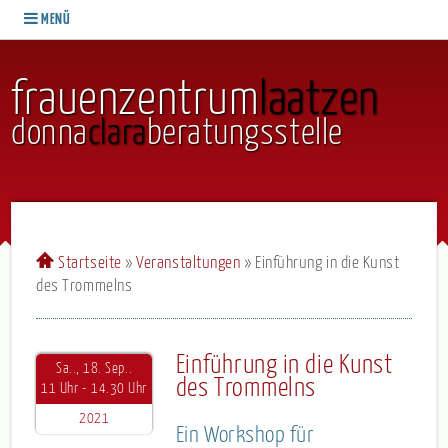
MENÜ
frauenzentrum
laatzen
donna
clara
beratungsstelle
Startseite
»
Veranstaltungen
»
Einführung in die Kunst
des Trommelns
Einführung in die Kunst
Sa.., 18. Sep..
des Trommelns
11 Uhr - 14.30 Uhr
2021
Ein Workshop für