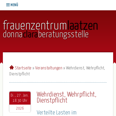
MENÜ
frauenzentrum
laatzen
donna
clara
beratungsstelle
Startseite
»
Veranstaltungen
»
Wehrdienst, Wehrpflicht,
Dienstpflicht
Wehrdienst, Wehrpflicht,
Di.., 27. Jan..
Dienstpflicht
18.30 Uhr
2026
Verteilte Lasten im