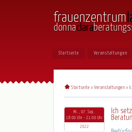
frauenzentrum
l
donna
clara
beratungs
Startseite
Veranstaltungen
Startseite
»
Veranstaltungen
»
I
Ich setz
Mi.., 07. Sep..
Beratun
18:00 Uhr - 21:00 Uhr
2022
Bedürfni