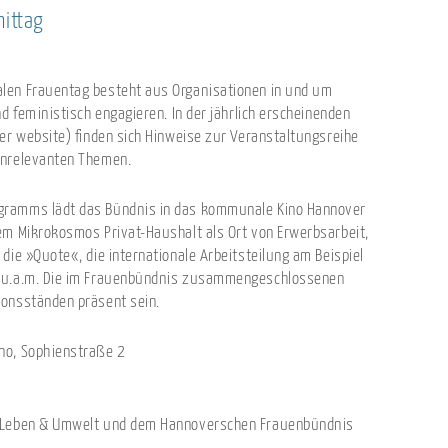
ittag
len Frauentag besteht aus Organisationen in und um
nd feministisch engagieren. In der jährlich erscheinenden
ser website) finden sich Hinweise zur Veranstaltungsreihe
enrelevanten Themen.
gramms lädt das Bündnis in das kommunale Kino Hannover
em Mikrokosmos Privat-Haushalt als Ort von Erwerbsarbeit,
die »Quote«, die internationale Arbeitsteilung am Beispiel
n u.a.m. Die im Frauenbündnis zusammengeschlossenen
ionsständen präsent sein.
o, Sophienstraße 2
g Leben & Umwelt und dem Hannoverschen Frauenbündnis