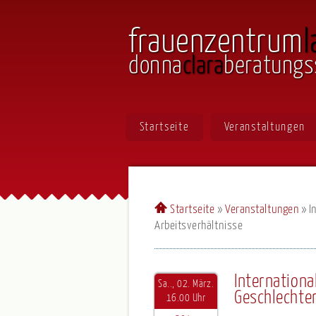
frauenzentrum
l
donna
clara
beratungs
Startseite
Veranstaltungen
Startseite
»
Veranstaltungen
»
I
Arbeitsverhältnisse
Internation
Sa.., 02. März.
Geschlechter
16.00 Uhr