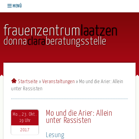
MENÜ
frauenzentrum
laatzen
donna
clara
beratungsstelle
Startseite
»
Veranstaltungen
»
Mo und die Arier: Allein
unter Rassisten
Mo und die Arier: Allein
Mo.., 23. Okt..
unter Rassisten
19 Uhr
2017
Lesung