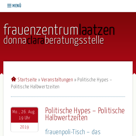
MENÜ
frauenzentrum
laatzen
donna
clara
beratungsstelle
Startseite
»
Veranstaltungen
»
Politische Hypes –
Politische Halbwertzeiten
Politische Hypes – Politische
Mo.., 26. Aug..
Halbwertzeiten
19 Uhr
2019
frauenpoli-Tisch – das