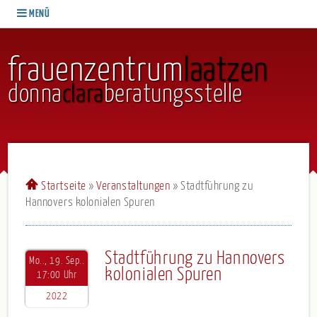
MENÜ
frauenzentrum
laatzen
donna
clara
beratungsstelle
Startseite
»
Veranstaltungen
»
Stadtführung zu
Hannovers kolonialen Spuren
Stadtführung zu Hannovers
Mo.., 19. Sep..
kolonialen Spuren
17:00 Uhr
2022